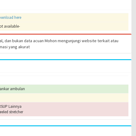
wnload here
ot available-
wal, dan bukan data acuan Mohon mengunjungi website terkait atau
masi yang akurat
rankar ambulan
 RSUP Lainnya
eled stretcher