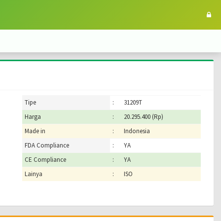
Tipe
:
31209T
Harga
:
20.295.400 (Rp)
Made in
:
Indonesia
FDA Compliance
:
YA
CE Compliance
:
YA
Lainya
:
ISO