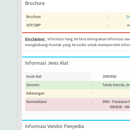
Brochure
Brochure
:
Do
SOP/SMP
:
-n
Disclaimer
: Informasi Yang tertera merupakan informasi a
menghubungi Kontak yang tersedis untuk memperoleh infor
Informasi Jenis Alat
Kode Alat
:
20903042
Sinonim
:
Tandu beroda, b
Keterangan
:
Nomenklatur
:
0903 - Peralatan
0903036 - Whe
Informasi Vendor Penyedia